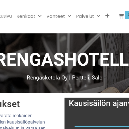
tusivu
Renkaat
Vanteet
Palvelut
RENGASHOTELL
Rengasketola Oy | Pertteli, Salo
ukset
Kausisäilön aja
 varata renkaiden
uden kausisäilöpalvelun
 palveluun ja varaa sen