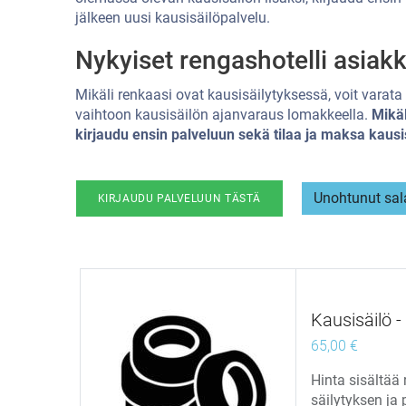
jälkeen uusi kausisäilöpalvelu.
Nykyiset rengashotelli asiak
Mikäli renkaasi ovat kausisäilytyksessä, voit varat
vaihtoon kausisäilön ajanvaraus lomakkeella.
Mikäl
kirjaudu ensin palveluun sekä tilaa ja maksa kausi
​​Unohtunut sa
KIRJAUDU PALVELUUN TÄSTÄ
Kausisäilö -
65,00
€
Hinta sisältää 
säilytyksen ja