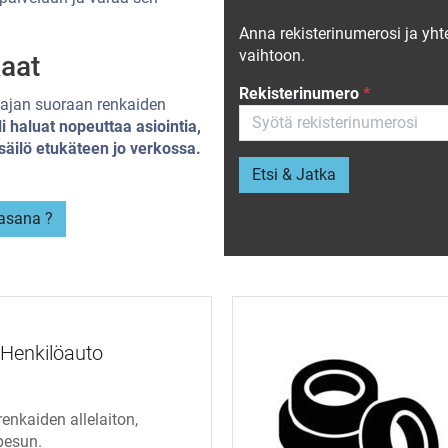
Anna rekisterinumerosi ja yht
vaihtoon.
kaat
Rekisterinumero
*
a ajan suoraan renkaiden
i haluat nopeuttaa asiointia,
säilö etukäteen jo verkossa.
Etsi & Jatka
lasana ?
 Henkilöauto
renkaiden allelaiton,
 pesun.