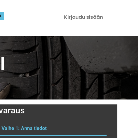
0
Kirjaudu sisään
I
nvaraus
Vaihe 1: Anna tiedot