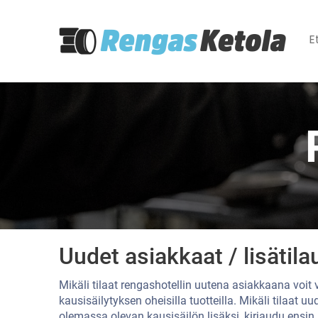
E
Uudet asiakkaat / lisätila
Mikäli tilaat rengashotellin uutena asiakkaana voit
kausisäilytyksen oheisilla tuotteilla. Mikäli tilaat u
olemassa olevan kausisäilön lisäksi, kirjaudu ensin