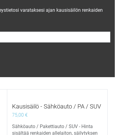
eystietosi varataksesi ajan kausisäilön renkaiden
Kausisäilö - Sähköauto / PA / SUV
75,00
€
Sähköauto / Pakettiauto / SUV - Hinta
sisältää renkaiden allelaiton, säilytyksen