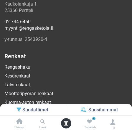
Kaukolankuja 1
25360 Pertteli
02-734 6450
myynti@rengasketola.fi
y-tunnus: 2543920-4
Renkaat
Rengashaku
Kesärenkaat
Talvirenkaat
Moottoripyörän renkaat
Kuorma-auton renkaat
Suodattimet
Suosituimmat
OTR Renkaat
0
Traktorin Renkaat
Etusivu
Haku
Toivelista
Tili