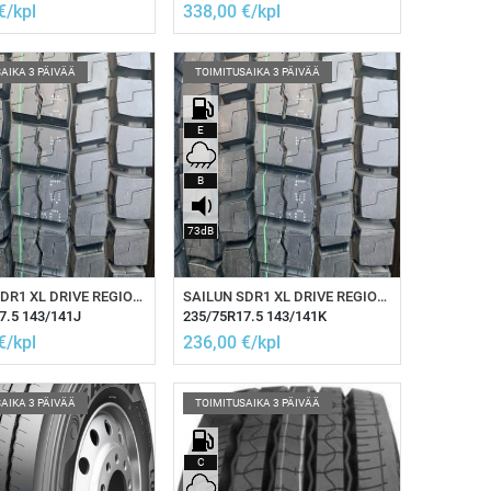
€/kpl
338,00
€/kpl
AIKA 3 PÄIVÄÄ
TOIMITUSAIKA 3 PÄIVÄÄ
E
B
73dB
sää ostoskoriin
Lisää ostoskoriin
SAILUN SDR1 XL DRIVE REGIONAL
SAILUN SDR1 XL DRIVE REGIONAL
7.5 143/141J
235/75R17.5 143/141K
€/kpl
236,00
€/kpl
AIKA 3 PÄIVÄÄ
TOIMITUSAIKA 3 PÄIVÄÄ
C