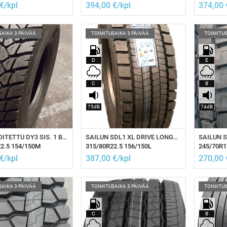
€/kpl
394,00
€/kpl
374,00
SAIKA 3 PÄIVÄÄ
TOIMITUSAIKA 3 PÄIVÄÄ
TOIMITUS
D
E
C
B
75dB
74dB
isää ostoskoriin
Lisää ostoskoriin
Li
KA PINNOITETTU DY3 SIS. 1 BRIDGESTONE RUNKO XL DRIVE
SAILUN SDL1 XL DRIVE LONGHAUL
2.5 154/150M
315/80R22.5 156/150L
245/70R1
€/kpl
387,00
€/kpl
270,00
SAIKA 3 PÄIVÄÄ
TOIMITUSAIKA 3 PÄIVÄÄ
TOIMITUS
C
B