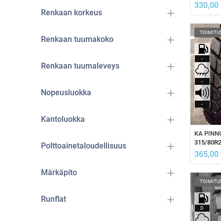
330,00
Renkaan korkeus
TOIMITU
Renkaan tuumakoko
-
Renkaan tuumaleveys
-
Nopeusluokka
-
Kantoluokka
L
315/80R2
Polttoainetaloudellisuus
365,00
Märkäpito
TOIMITU
Runflat
D