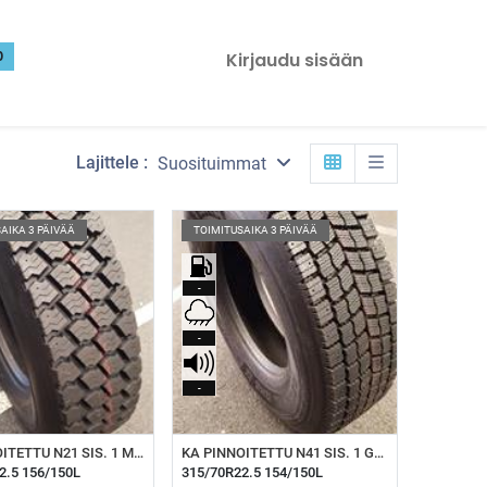
0
Kirjaudu sisään
Lajittele :
Suosituimmat
AIKA 3 PÄIVÄÄ
TOIMITUSAIKA 3 PÄIVÄÄ
-
-
-
sää ostoskoriin
Lisää ostoskoriin
KA PINNOITETTU N21 SIS. 1 MICHELIN RUNKO XL
KA PINNOITETTU N41 SIS. 1 GOODYEAR RUNKO XL DRIVE
2.5 156/150L
315/70R22.5 154/150L