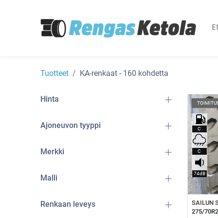
E
Tuotteet
KA-renkaat
- 160 kohdetta
Hinta
TOIMITU
Ajoneuvon tyyppi
C
Merkki
C
74dB
Malli
L
Renkaan leveys
275/70R2