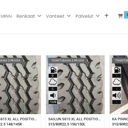
tusivu
Renkaat
Vanteet
Palvelut
SAIKA 3 PÄIVÄÄ
TOIMITUSAIKA 3 PÄIVÄÄ
TOIMITUS
D
-
C
-
73dB
-
isää ostoskoriin
Lisää ostoskoriin
Li
SAILUN S815 XL ALL POSITION ON/OFF ROAD
SAILUN S815 XL ALL POSITION ON/OFF ROAD
2.5 148/145K
315/80R22.5 156/150L
315/80R2