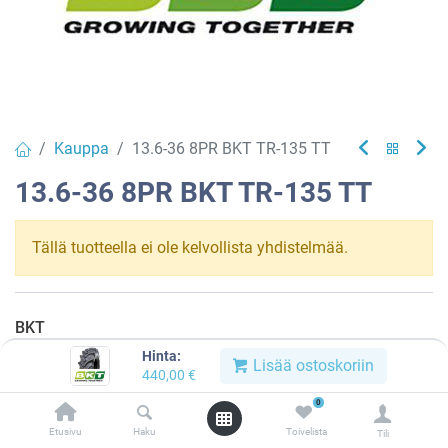
Kauppa
13.6-36 8PR BKT TR-135 TT
13.6-36 8PR BKT TR-135 TT
Tällä tuotteella ei ole kelvollista yhdistelmää.
BKT
Hinta:
Lisää ostoskoriin
440,00
€
Jaa :
0
Tilaus- ja toimitusehdot :
Etusivu
Haku
Toivelista
Tili