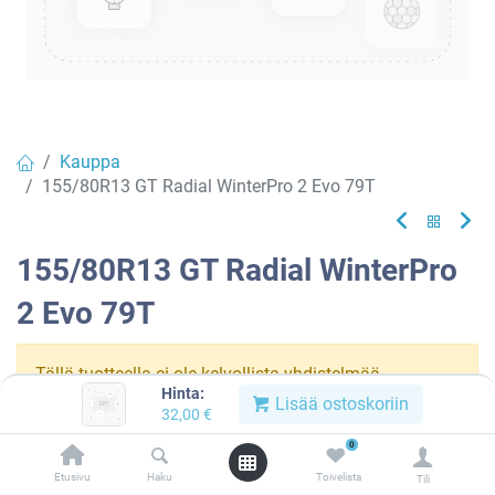
Kauppa
155/80R13 GT Radial WinterPro 2 Evo 79T
155/80R13 GT Radial WinterPro
2 Evo 79T
Tällä tuotteella ei ole kelvollista yhdistelmää.
Hinta:
Lisää ostoskoriin
32,00
€
0
GT RADIAL
Etusivu
Haku
Toivelista
Tili