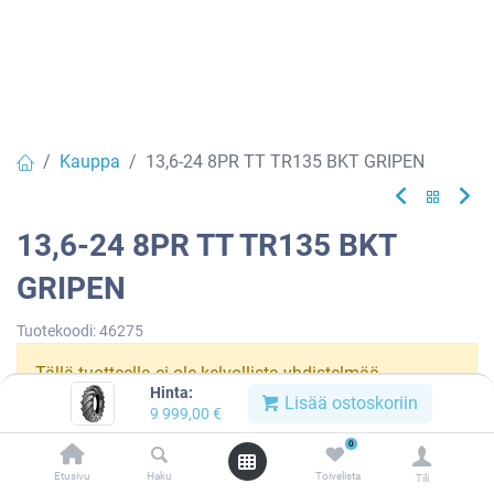
Kauppa
13,6-24 8PR TT TR135 BKT GRIPEN
13,6-24 8PR TT TR135 BKT
GRIPEN
Tuotekoodi:
46275
Tällä tuotteella ei ole kelvollista yhdistelmää.
Hinta:
Lisää ostoskoriin
9 999,00
€
0
BKT
Etusivu
Haku
Toivelista
Tili