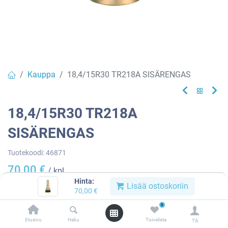
Kauppa
18,4/15R30 TR218A SISÄRENGAS
18,4/15R30 TR218A
SISÄRENGAS
Tuotekoodi:
46871
70,00
€
/ kpl
Hinta:
Lisää ostoskoriin
70,00
€
Heti
0
saatavilla:
2 kpl
Etusivu
Haku
Toivelista
Tili