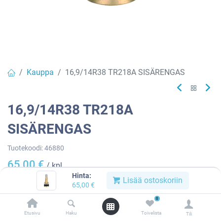
Kauppa
16,9/14R38 TR218A SISÄRENGAS
16,9/14R38 TR218A
SISÄRENGAS
Tuotekoodi:
46880
65,00
€
/ kpl
Hinta:
Lisää ostoskoriin
65,00
€
Heti
0
saatavilla:
3 kpl
Etusivu
Haku
Toivelista
Tili