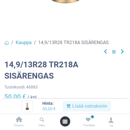
Kauppa
14,9/13R28 TR218A SISÄRENGAS
14,9/13R28 TR218A
SISÄRENGAS
Tuotekoodi:
46883
50,00
€
/ kpl
Hinta:
Lisää ostoskoriin
50,00
€
Heti
0
saatavilla:
4 kpl
Etusivu
Haku
Toivelista
Tili