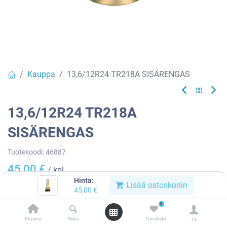
Kauppa
13,6/12R24 TR218A SISÄRENGAS
13,6/12R24 TR218A
SISÄRENGAS
Tuotekoodi:
46887
45,00
€
/ kpl
Hinta:
Lisää ostoskoriin
45,00
€
Heti
0
saatavilla:
4 kpl
Etusivu
Haku
Toivelista
Tili