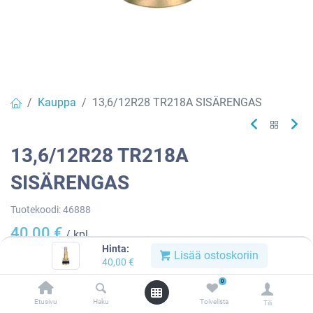
Kauppa
13,6/12R28 TR218A SISÄRENGAS
13,6/12R28 TR218A
SISÄRENGAS
Tuotekoodi:
46888
40,00
€
/ kpl
Hinta:
Lisää ostoskoriin
40,00
€
Heti
0
saatavilla:
6 kpl
Etusivu
Haku
Toivelista
Tili