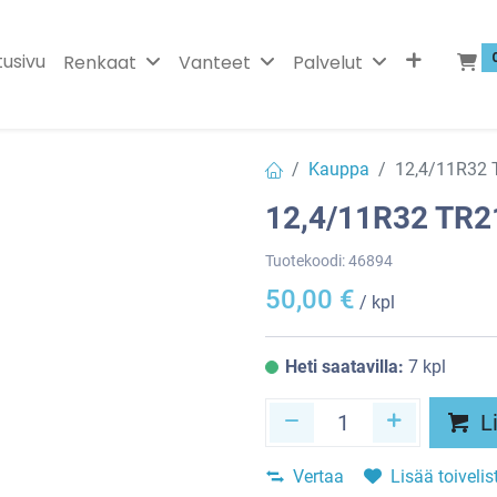
tusivu
Renkaat
Vanteet
Palvelut
Kauppa
12,4/11R32
12,4/11R32 TR
Tuotekoodi:
46894
50,00
€
/ kpl
Heti saatavilla:
7 kpl
Li
Vertaa
Lisää toivelis