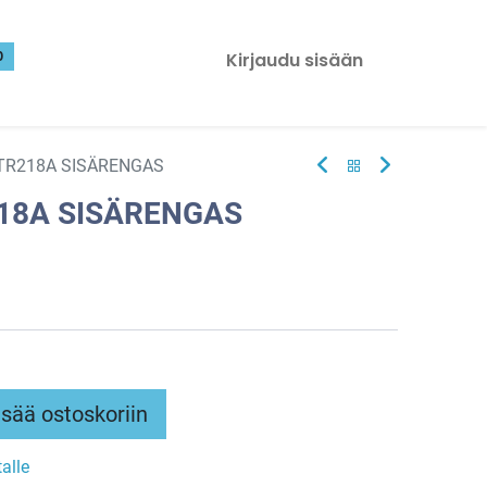
0
Kirjaudu sisään
 TR218A SISÄRENGAS
218A SISÄRENGAS
sää ostoskoriin
talle