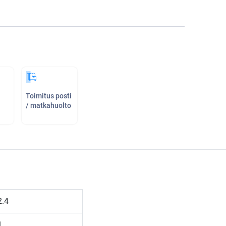
Toimitus posti
/ matkahuolto
2.4
1