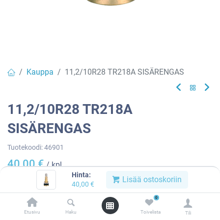
Kauppa
11,2/10R28 TR218A SISÄRENGAS
11,2/10R28 TR218A
SISÄRENGAS
Tuotekoodi:
46901
40,00
€
/ kpl
Hinta:
Lisää ostoskoriin
40,00
€
Heti
0
saatavilla:
5 kpl
Etusivu
Haku
Toivelista
Tili