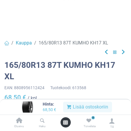
Kauppa
165/80R13 87T KUMHO KH17 XL
165/80R13 87T KUMHO KH17
XL
EAN:
8808956112424
Tuotekoodi:
613568
68,50
€
/ kpl
Hinta:
Lisää ostoskoriin
68,50
€
Toimittajilla (kotimaa):
Saatavilla
0
Toimitusaika:
3 arkipäivää
Etusivu
Haku
Toivelista
Tili