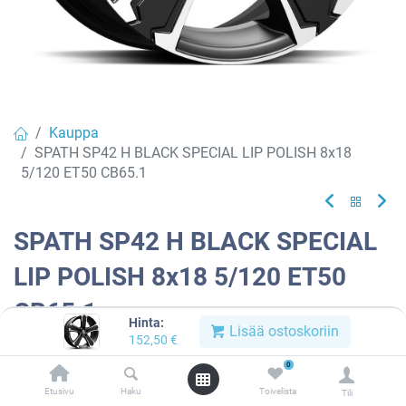
Kauppa
SPATH SP42 H BLACK SPECIAL LIP POLISH 8x18
5/120 ET50 CB65.1
SPATH SP42 H BLACK SPECIAL
LIP POLISH 8x18 5/120 ET50
CB65.1
Hinta:
Lisää ostoskoriin
152,50
€
Tuotekoodi:
613654
0
Tällä tuotteella ei ole kelvollista yhdistelmää.
Etusivu
Haku
Toivelista
Tili