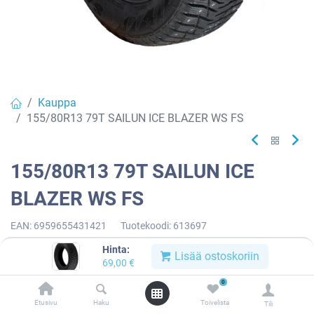
Kauppa
155/80R13 79T SAILUN ICE BLAZER WS FS
155/80R13 79T SAILUN ICE
BLAZER WS FS
EAN:
6959655431421
Tuotekoodi:
613697
69,00
€
/ kpl
Hinta:
Lisää ostoskoriin
69,00
€
0
Toimittajilla (kotimaa):
Saatavilla
Etusivu
Haku
Toivelista
Toimitusaika:
3 arkipäivää
Tili