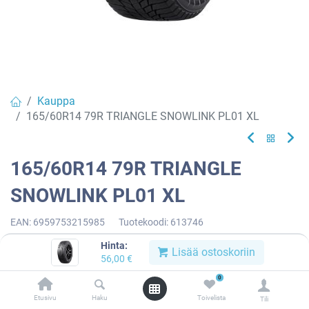
Kauppa
165/60R14 79R TRIANGLE SNOWLINK PL01 XL
165/60R14 79R TRIANGLE
SNOWLINK PL01 XL
EAN:
6959753215985
Tuotekoodi:
613746
56,00
€
/ kpl
Hinta:
Lisää ostoskoriin
56,00
€
0
Toimittajilla (kotimaa):
Saatavilla
Etusivu
Haku
Toivelista
Toimitusaika:
3 arkipäivää
Tili