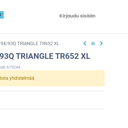
0
Kirjaudu sisään
 94/93Q TRIANGLE TR652 XL
/93Q TRIANGLE TR652 XL
odi:
615244
llista yhdistelmää.