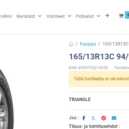
tusivu
Renkaat
Vanteet
Palvelut
Kauppa
165/13R13C
165/13R13C 94
EAN:
6959753214353
Tuoteko
Tällä tuotteella ei ole kelvo
TRIANGLE
Jaa :
Tilaus- ja toimitusehdot :