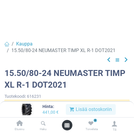
Kauppa
15.50/80-24 NEUMASTER TIMP XL R-1 DOT2021
15.50/80-24 NEUMASTER TIMP
XL R-1 DOT2021
Tuotekoodi:
616231
Hinta:
Tällä tuotteella ei ole kelvollista yhdistelmää.
Lisää ostoskoriin
441,00
€
0
Etusivu
Haku
Toivelista
Tili
NEUMASTER