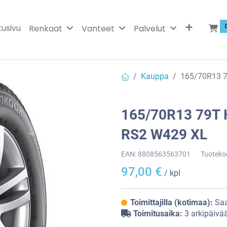
tusivu
Renkaat
Vanteet
Palvelut
Kauppa
165/70R13 
165/70R13 79T
RS2 W429 XL
EAN:
8808563563701
Tuoteko
97,00
€
/ kpl
Toimittajilla (kotimaa):
Saa
Toimitusaika:
3 arkipäivä