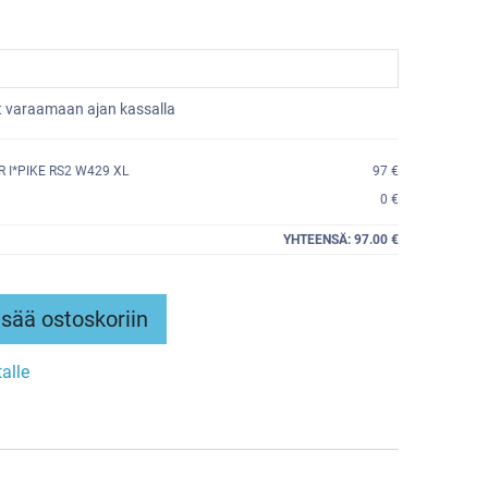
et varaamaan ajan kassalla
 I*PIKE RS2 W429 XL
97 €
0 €
YHTEENSÄ:
97.00 €
sää ostoskoriin
talle