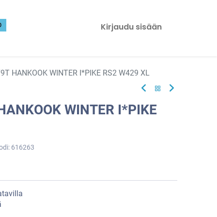
0
Kirjaudu sisään
79T HANKOOK WINTER I*PIKE RS2 W429 XL
 HANKOOK WINTER I*PIKE
odi:
616263
tavilla
ä