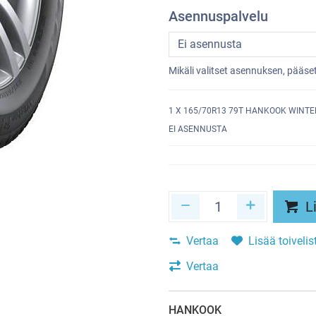
Asennuspalvelu
Mikäli valitset asennuksen, pääs
1
X 165/70R13 79T HANKOOK WINTER
EI ASENNUSTA
Li
Vertaa
Lisää toivelis
Vertaa
HANKOOK