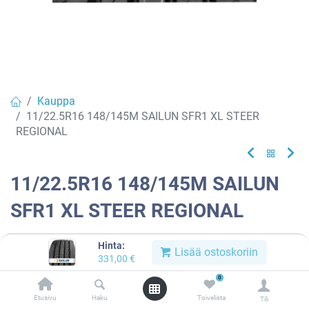
Kauppa
11/22.5R16 148/145M SAILUN SFR1 XL STEER
REGIONAL
11/22.5R16 148/145M SAILUN
SFR1 XL STEER REGIONAL
EAN:
8936096303249
Tuotekoodi:
616444
Hinta:
Lisää ostoskoriin
331,00
€
331,00
€
/ kpl
0
Etusivu
Haku
Toivelista
Toimittajilla (kotimaa):
Saatavilla
Tili