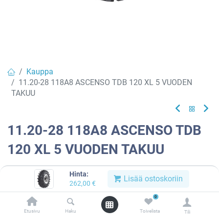
Kauppa
11.20-28 118A8 ASCENSO TDB 120 XL 5 VUODEN
TAKUU
11.20-28 118A8 ASCENSO TDB
120 XL 5 VUODEN TAKUU
EAN:
8904365500125
Tuotekoodi:
616558
Hinta:
Lisää ostoskoriin
262,00
€
262,00
€
/ kpl
0
Etusivu
Haku
Toivelista
Toimittajilla (kotimaa):
Saatavilla
Tili