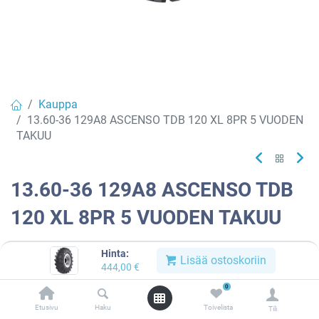
Kauppa
13.60-36 129A8 ASCENSO TDB 120 XL 8PR 5 VUODEN
TAKUU
13.60-36 129A8 ASCENSO TDB
120 XL 8PR 5 VUODEN TAKUU
EAN:
8904365500224
Tuotekoodi:
616571
Hinta:
Lisää ostoskoriin
444,00
€
444,00
€
/ kpl
0
Etusivu
Haku
Toivelista
Toimittajilla (kotimaa):
Saatavilla
Tili