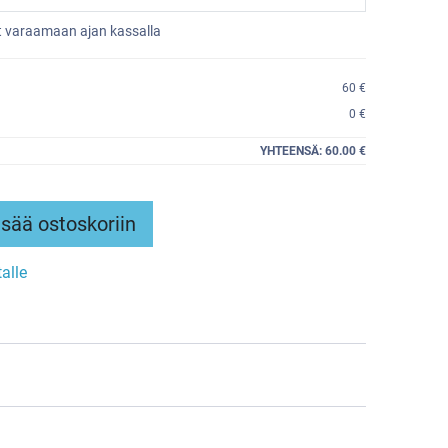
et varaamaan ajan kassalla
60 €
0 €
YHTEENSÄ:
60.00 €
sää ostoskoriin
talle