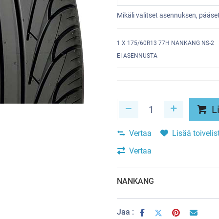
Mikäli valitset asennuksen, pääs
1
X 175/60R13 77H NANKANG NS-2
EI ASENNUSTA
Li
Vertaa
Lisää toivelis
Vertaa
NANKANG
Jaa :