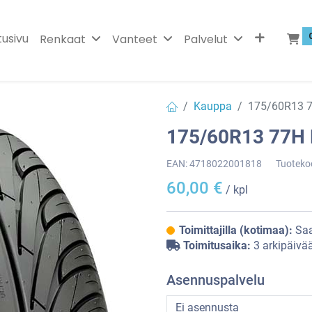
tusivu
Renkaat
Vanteet
Palvelut
Kauppa
175/60R13 
175/60R13 77H
EAN:
4718022001818
Tuoteko
60,00
€
/ kpl
Toimittajilla (kotimaa):
Saa
Toimitusaika:
3 arkipäivä
Asennuspalvelu