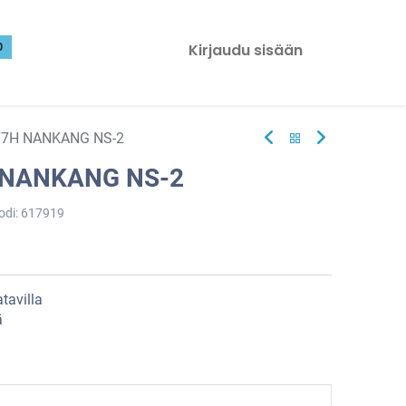
0
Kirjaudu sisään
77H NANKANG NS-2
 NANKANG NS-2
odi:
617919
tavilla
ä