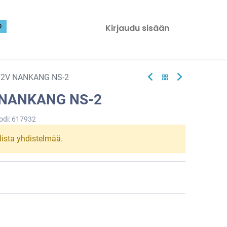
0
Kirjaudu sisään
72V NANKANG NS-2
 NANKANG NS-2
odi:
617932
llista yhdistelmää.