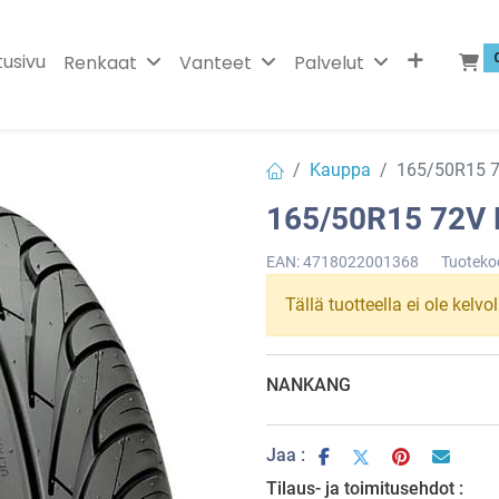
tusivu
Renkaat
Vanteet
Palvelut
Kauppa
165/50R15 
165/50R15 72V
EAN:
4718022001368
Tuoteko
Tällä tuotteella ei ole kelvo
NANKANG
Jaa :
Tilaus- ja toimitusehdot :