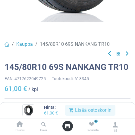
Kauppa
145/80R10 69S NANKANG TR10
145/80R10 69S NANKANG TR10
EAN:
4717622049725
Tuotekoodi:
618345
61,00
€
/ kpl
Toimittajilla (kotimaa):
Saatavilla
Hinta:
Lisää ostoskoriin
Toimitusaika:
3 arkipäivää
61,00
€
0
Asennuspalvelu
Etusivu
Haku
Toivelista
Tili