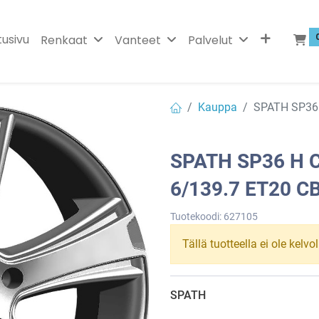
tusivu
Renkaat
Vanteet
Palvelut
Kauppa
SPATH SP36 
SPATH SP36 H 
6/139.7 ET20 C
Tuotekoodi:
627105
Tällä tuotteella ei ole kelvo
SPATH