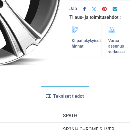
Jaa :
Tilaus- ja toimitusehdot :
Kilpailukykyiset
Varaa
hinnat
asennus
verkossa
Tekniset tiedot
SPATH
SP36 H CHROME SILVER