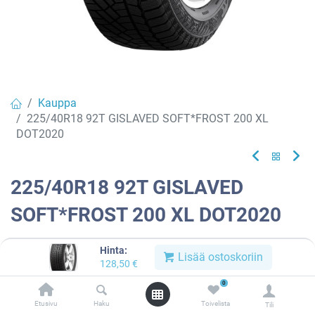
Kauppa
225/40R18 92T GISLAVED SOFT*FROST 200 XL
DOT2020
225/40R18 92T GISLAVED
SOFT*FROST 200 XL DOT2020
Tuotekoodi:
632670
Hinta:
Lisää ostoskoriin
128,50
€
Tuotetta ei ole enää saatavilla.
0
Etusivu
Haku
Toivelista
Tili