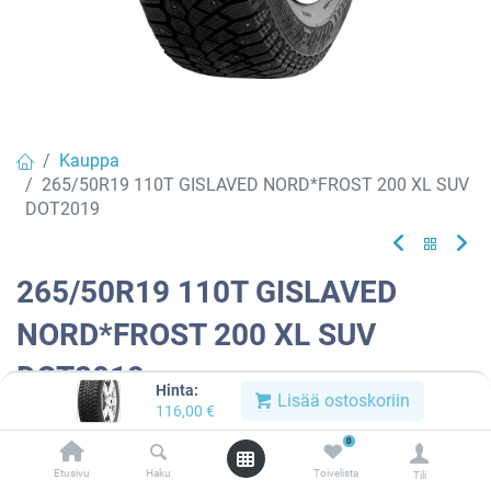
Kauppa
265/50R19 110T GISLAVED NORD*FROST 200 XL SUV
DOT2019
265/50R19 110T GISLAVED
NORD*FROST 200 XL SUV
DOT2019
Hinta:
Lisää ostoskoriin
116,00
€
Tuotekoodi:
632944
0
Tällä tuotteella ei ole kelvollista yhdistelmää.
Etusivu
Haku
Toivelista
Tili