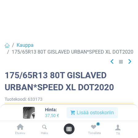
Kauppa
175/65R13 80T GISLAVED URBAN*SPEED XL DOT2020
175/65R13 80T GISLAVED
URBAN*SPEED XL DOT2020
Tuotekoodi:
633173
Hinta:
Tällä tuotteella ei ole kelvollista yhdistelmää.
Lisää ostoskoriin
37,50
€
0
Etusivu
Haku
Toivelista
Tili
GISLAVED