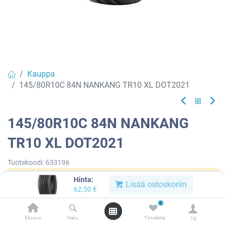
Kauppa
145/80R10C 84N NANKANG TR10 XL DOT2021
145/80R10C 84N NANKANG
TR10 XL DOT2021
Tuotekoodi:
633196
Hinta:
Tällä tuotteella ei ole kelvollista yhdistelmää.
Lisää ostoskoriin
62,50
€
0
Etusivu
Haku
Toivelista
Tili
NANKANG