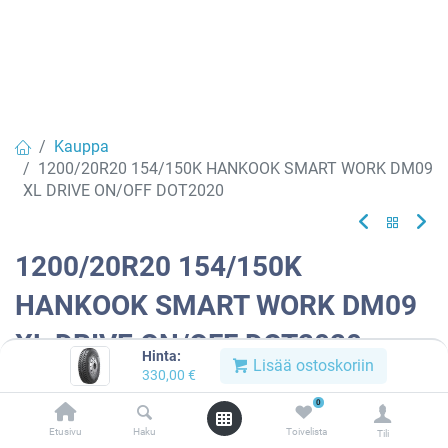
Kauppa
1200/20R20 154/150K HANKOOK SMART WORK DM09
XL DRIVE ON/OFF DOT2020
1200/20R20 154/150K
HANKOOK SMART WORK DM09
XL DRIVE ON/OFF DOT2020
Hinta:
Lisää ostoskoriin
330,00
€
Tuotekoodi:
633300
0
Tällä tuotteella ei ole kelvollista yhdistelmää.
Etusivu
Haku
Toivelista
Tili