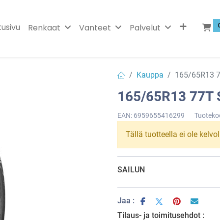
tusivu
Renkaat
Vanteet
Palvelut
Kauppa
165/65R13 
165/65R13 77T
EAN:
6959655416299
Tuoteko
Tällä tuotteella ei ole kelvo
SAILUN
Jaa :
Tilaus- ja toimitusehdot :