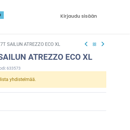
0
Kirjaudu sisään
77T SAILUN ATREZZO ECO XL
 SAILUN ATREZZO ECO XL
odi:
633573
llista yhdistelmää.