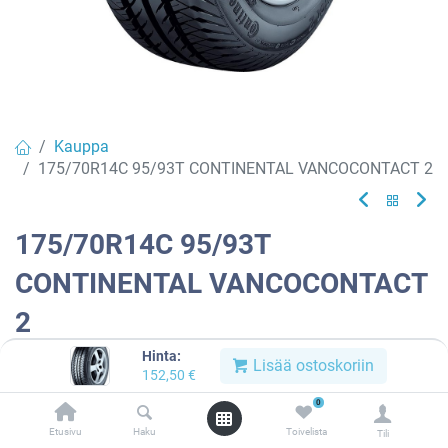
Kauppa
175/70R14C 95/93T CONTINENTAL VANCOCONTACT 2
175/70R14C 95/93T
CONTINENTAL VANCOCONTACT
2
Hinta:
EAN:
4019238414707
Tuotekoodi:
633614
Lisää ostoskoriin
152,50
€
152,50
€
/ kpl
0
Etusivu
Haku
Toivelista
Tili