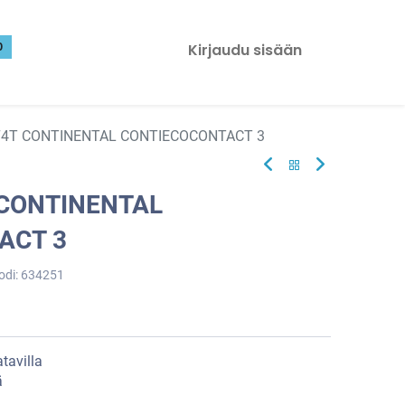
0
Kirjaudu sisään
74T CONTINENTAL CONTIECOCONTACT 3
 CONTINENTAL
ACT 3
odi:
634251
tavilla
ä