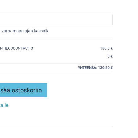
et varaamaan ajan kassalla
ONTIECOCONTACT 3
130.5 €
0 €
YHTEENSÄ:
130.50 €
sää ostoskoriin
talle