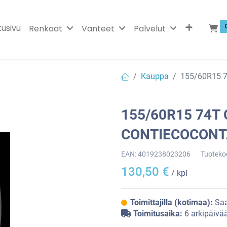
tusivu
Renkaat
Vanteet
Palvelut
Kauppa
155/60R15 
155/60R15 74T
CONTIECOCONT
EAN:
4019238023206
Tuoteko
130,50
€
/ kpl
Toimittajilla (kotimaa):
Saa
Toimitusaika:
6 arkipäivä