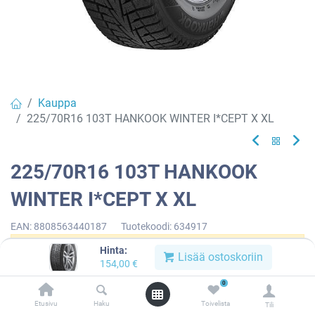
Kauppa
225/70R16 103T HANKOOK WINTER I*CEPT X XL
225/70R16 103T HANKOOK
WINTER I*CEPT X XL
EAN:
8808563440187
Tuotekoodi:
634917
Hinta:
Tällä tuotteella ei ole kelvollista yhdistelmää.
Lisää ostoskoriin
154,00
€
0
Etusivu
Haku
Toivelista
Tili
HANKOOK