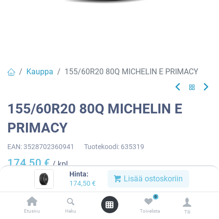
Kauppa
155/60R20 80Q MICHELIN E PRIMACY
155/60R20 80Q MICHELIN E
PRIMACY
EAN:
3528702360941
Tuotekoodi:
635319
174,50
€
/ kpl
Hinta:
Lisää ostoskoriin
174,50
€
Toimittajilla (kotimaa):
Saatavilla
0
Toimitusaika:
3 arkipäivää
Etusivu
Haku
Toivelista
Tili