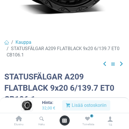
Kauppa
STATUSFÄLGAR A209 FLATBLACK 9x20 6/139.7 ET0
CB106.1
STATUSFÄLGAR A209
FLATBLACK 9x20 6/139.7 ET0
CB106.1
Hinta:
Lisää ostoskoriin
32,00
€
Tuotekoodi:
635924
0
Tällä tuotteella ei ole kelvollista yhdistelmää.
Etusivu
Haku
Toivelista
Tili