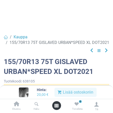
Kauppa
155/70R13 75T GISLAVED URBAN*SPEED XL DOT2021
155/70R13 75T GISLAVED
URBAN*SPEED XL DOT2021
Tuotekoodi:
638105
Hinta:
Tällä tuotteella ei ole kelvollista yhdistelmää.
Lisää ostoskoriin
20,00
€
0
Etusivu
Haku
Toivelista
Tili
GISLAVED