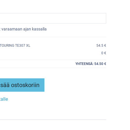
et varaamaan ajan kassalla
TOURING TE307 XL
54.5 €
0 €
YHTEENSÄ:
54.50 €
sää ostoskoriin
talle