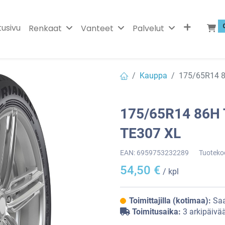
tusivu
Renkaat
Vanteet
Palvelut
Kauppa
175/65R14 
175/65R14 86H
TE307 XL
EAN:
6959753232289
Tuoteko
54,50
€
/ kpl
Toimittajilla (kotimaa):
Saa
Toimitusaika:
3 arkipäivä