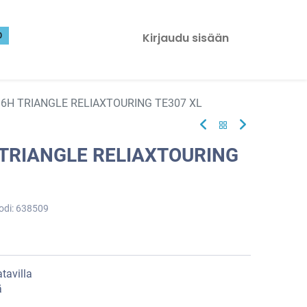
0
Kirjaudu sisään
86H TRIANGLE RELIAXTOURING TE307 XL
 TRIANGLE RELIAXTOURING
odi:
638509
tavilla
ä