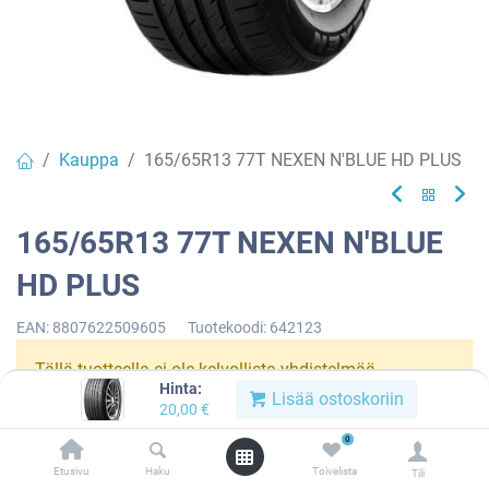
Kauppa
165/65R13 77T NEXEN N'BLUE HD PLUS
165/65R13 77T NEXEN N'BLUE
HD PLUS
EAN:
8807622509605
Tuotekoodi:
642123
Tällä tuotteella ei ole kelvollista yhdistelmää.
Hinta:
Lisää ostoskoriin
20,00
€
0
NEXEN
Etusivu
Haku
Toivelista
Tili