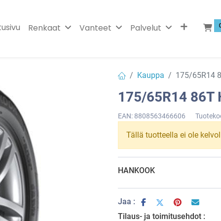
tusivu
Renkaat
Vanteet
Palvelut
Kauppa
175/65R14 
175/65R14 86T
EAN:
8808563466606
Tuoteko
Tällä tuotteella ei ole kelvo
HANKOOK
Jaa :
Tilaus- ja toimitusehdot :