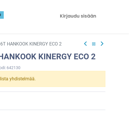
0
Kirjaudu sisään
86T HANKOOK KINERGY ECO 2
 HANKOOK KINERGY ECO 2
odi:
642130
llista yhdistelmää.