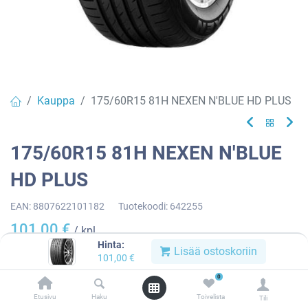
Kauppa
175/60R15 81H NEXEN N'BLUE HD PLUS
175/60R15 81H NEXEN N'BLUE
HD PLUS
EAN:
8807622101182
Tuotekoodi:
642255
101,00
€
/ kpl
Hinta:
Lisää ostoskoriin
101,00
€
Toimittajilla (ulkomaa):
Saatavilla
0
Toimitusaika:
4 arkipäivää
Etusivu
Haku
Toivelista
Tili