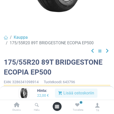
Kauppa
175/55R20 89T BRIDGESTONE ECOPIA EP500
175/55R20 89T BRIDGESTONE
ECOPIA EP500
EAN:
3286341098914
Tuotekoodi:
643796
Hinta:
Tällä tuotteella ei ole kelvollista yhdistelmää.
Lisää ostoskoriin
22,00
€
0
Etusivu
Haku
Toivelista
Tili
BRIDGESTONE