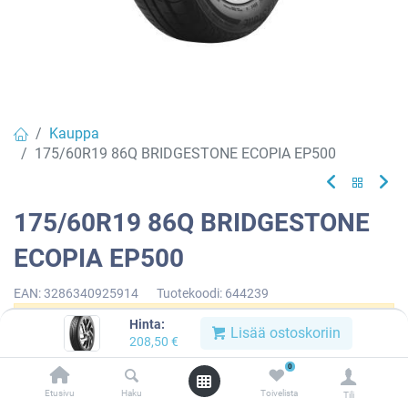
Kauppa
175/60R19 86Q BRIDGESTONE ECOPIA EP500
175/60R19 86Q BRIDGESTONE
ECOPIA EP500
EAN:
3286340925914
Tuotekoodi:
644239
Hinta:
Tällä tuotteella ei ole kelvollista yhdistelmää.
Lisää ostoskoriin
208,50
€
0
Etusivu
Haku
Toivelista
Tili
BRIDGESTONE