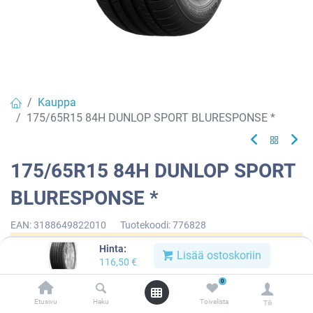
Kauppa
175/65R15 84H DUNLOP SPORT BLURESPONSE *
175/65R15 84H DUNLOP SPORT
BLURESPONSE *
EAN:
3188649822010
Tuotekoodi:
776828
Hinta:
Tällä tuotteella ei ole kelvollista yhdistelmää.
Lisää ostoskoriin
116,50
€
0
Etusivu
Haku
Toivelista
Tili
DUNLOP