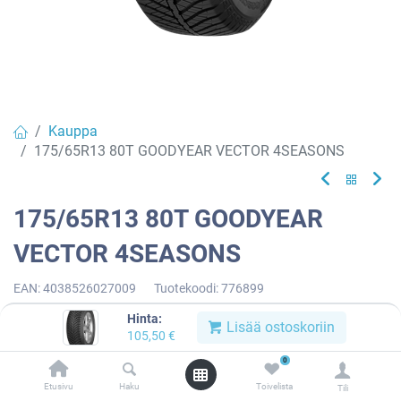
Kauppa
175/65R13 80T GOODYEAR VECTOR 4SEASONS
175/65R13 80T GOODYEAR
VECTOR 4SEASONS
EAN:
4038526027009
Tuotekoodi:
776899
105,50
€
/ kpl
Hinta:
Lisää ostoskoriin
105,50
€
0
Toimittajilla (kotimaa):
Saatavilla
Etusivu
Haku
Toivelista
Toimitusaika:
5 arkipäivää
Tili