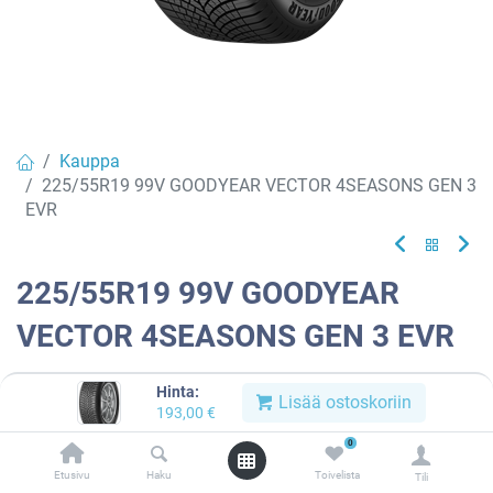
Kauppa
225/55R19 99V GOODYEAR VECTOR 4SEASONS GEN 3
EVR
225/55R19 99V GOODYEAR
VECTOR 4SEASONS GEN 3 EVR
EAN:
4038526055811
Tuotekoodi:
777137
Hinta:
Lisää ostoskoriin
193,00
€
Tällä tuotteella ei ole kelvollista yhdistelmää.
0
Etusivu
Haku
Toivelista
Tili