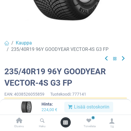
Kauppa
235/40R19 96Y GOODYEAR VECTOR-4S G3 FP
235/40R19 96Y GOODYEAR
VECTOR-4S G3 FP
EAN:
4038526055859
Tuotekoodi:
777141
Hinta:
Tällä tuotteella ei ole kelvollista yhdistelmää.
Lisää ostoskoriin
224,00
€
0
Etusivu
Haku
Toivelista
Tili
GOODYEAR