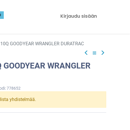
0
Kirjaudu sisään
 110Q GOODYEAR WRANGLER DURATRAC
0Q GOODYEAR WRANGLER
odi:
778652
llista yhdistelmää.