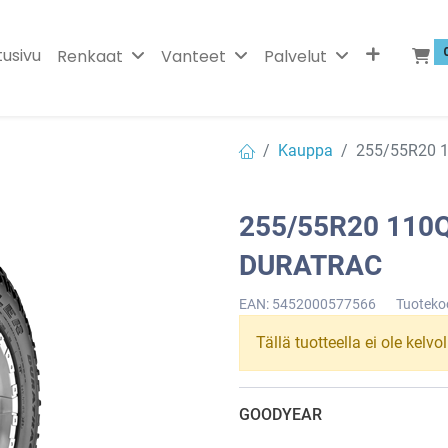
tusivu
Renkaat
Vanteet
Palvelut
Kauppa
255/55R20
255/55R20 11
DURATRAC
EAN:
5452000577566
Tuoteko
Tällä tuotteella ei ole kelvo
GOODYEAR